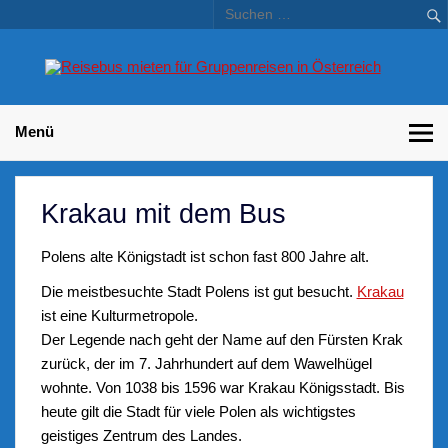
Skip
to
content
Bu
Betriebsausflug und Incentive Reisen für Unternehmen
Gr
– 
Menü
Krakau mit dem Bus
Polens alte Königstadt ist schon fast 800 Jahre alt.
Die meistbesuchte Stadt Polens ist gut besucht.
Krakau
ist eine Kulturmetropole.
Der Legende nach geht der Name auf den Fürsten Krak
zurück, der im 7. Jahrhundert auf dem Wawelhügel
wohnte. Von 1038 bis 1596 war Krakau Königsstadt. Bis
heute gilt die Stadt für viele Polen als wichtigstes
geistiges Zentrum des Landes.