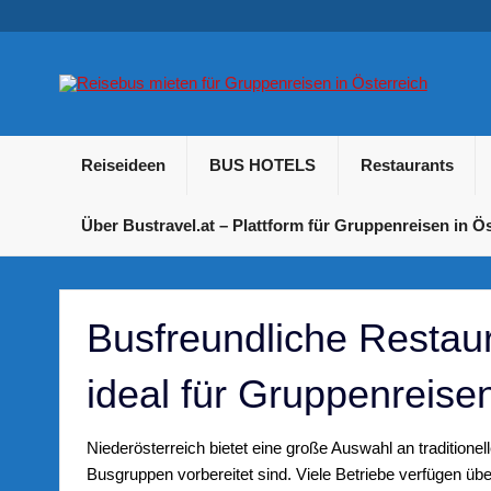
Skip
to
content
B
Betriebsausflug und Incentive Reisen für Unternehmen
Reiseideen
BUS HOTELS
Restaurants
Über Bustravel.at – Plattform für Gruppenreisen in Ös
Busfreundliche Restaur
ideal für Gruppenreise
Niederösterreich bietet eine große Auswahl an traditione
Busgruppen vorbereitet sind. Viele Betriebe verfügen üb