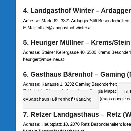
4. Landgasthof Winter – Ardagger S
Adresse: Markt 62, 3321 Ardagger Stift Besonderheiten
E‑Mail: office@landgasthof-winter.at
5. Heuriger Müllner – Krems/Stei
Adresse: Steiner Kellergasse 40, 3500 Krems Besonderh
heuriger@muellner.at
6. Gasthaus Bärenhof – Gaming (M
Adresse: Kartause 1, 3292 Gaming Besonderheiten: per
E‑Mail: info@baerenhof-gaming.at Google Maps:
ht
(maps.google.co
q=Gasthaus+Bärenhof+Gaming
7. Retzer Landgasthaus – Retz (We
Adresse: Hauptplatz 10, 2070 Retz Besonderheiten: ideal