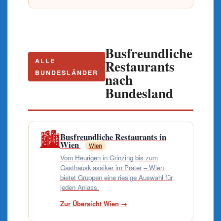
Busfreundliche
Restaurants
ALLE
BUNDESLÄNDER
nach
Bundesland
🏙️
Busfreundliche Restaurants in
Wien
Wien
Vom Heurigen in Grinzing bis zum
Gasthausklassiker im Prater – Wien
bietet Gruppen eine riesige Auswahl für
jeden Anlass.
Zur Übersicht Wien →