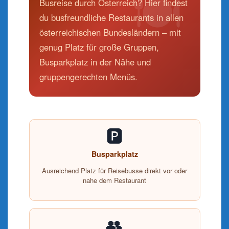
Busreise durch Österreich? Hier findest
du busfreundliche Restaurants in allen
österreichischen Bundesländern – mit
genug Platz für große Gruppen,
Busparkplatz in der Nähe und
gruppengerechten Menüs.
🅿️
Busparkplatz
Ausreichend Platz für Reisebusse direkt vor oder
nahe dem Restaurant
👥