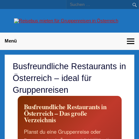
Skip
to
content
Bu
Betriebsausflug und Incentive Reisen für Unternehmen
Gr
– 
Menü
Busfreundliche Restaurants in
Österreich – ideal für
Gruppenreisen
Busfreundliche Restaurants in
Österreich – Das große
Verzeichnis
Planst du eine Gruppenreise oder