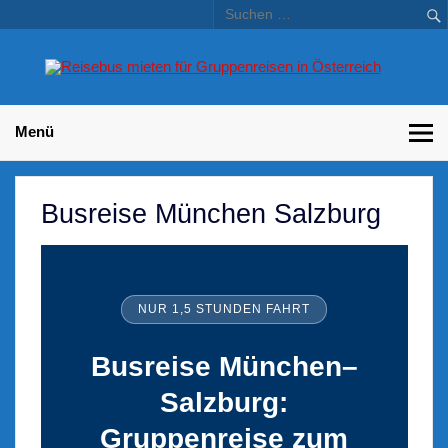
Skip
to
content
Bu
Betriebsausflug und Incentive Reisen für Unternehmen
Gr
– 
Menü
Busreise München Salzburg
NUR 1,5 STUNDEN FAHRT
Busreise München–
Salzburg:
Gruppenreise zum