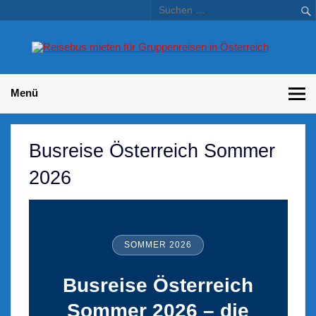
Skip
to
content
Bu
Betriebsausflug und Incentive Reisen für Unternehmen
Gr
– 
Menü
Busreise Österreich Sommer
2026
SOMMER 2026
Busreise Österreich
Sommer 2026 – die