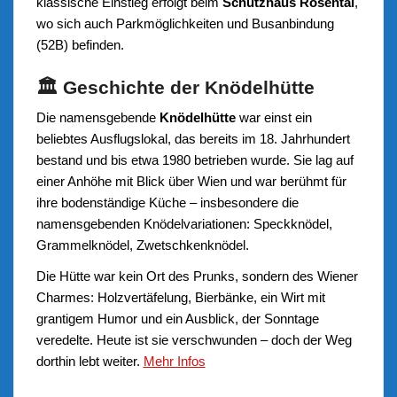
klassische Einstieg erfolgt beim
Schutzhaus Rosental
,
wo sich auch Parkmöglichkeiten und Busanbindung
(52B) befinden.
🏛️ Geschichte der Knödelhütte
Die namensgebende
Knödelhütte
war einst ein
beliebtes Ausflugslokal, das bereits im 18. Jahrhundert
bestand und bis etwa 1980 betrieben wurde. Sie lag auf
einer Anhöhe mit Blick über Wien und war berühmt für
ihre bodenständige Küche – insbesondere die
namensgebenden Knödelvariationen: Speckknödel,
Grammelknödel, Zwetschkenknödel.
Die Hütte war kein Ort des Prunks, sondern des Wiener
Charmes: Holzvertäfelung, Bierbänke, ein Wirt mit
grantigem Humor und ein Ausblick, der Sonntage
veredelte. Heute ist sie verschwunden – doch der Weg
dorthin lebt weiter.
Mehr Infos