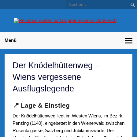
Skip
to
content
Bu
Betriebsausflug und Incentive Reisen für Unternehmen
Gr
– 
Menü
Der Knödelhüttenweg –
Wiens vergessene
Ausflugslegende
📍 Lage & Einstieg
Der Knödelhüttenweg liegt im Westen Wiens, im Bezirk
Penzing (1140), eingebettet in den Wienerwald zwischen
Rosentalgasse, Satzberg und Jubiläumswarte. Der