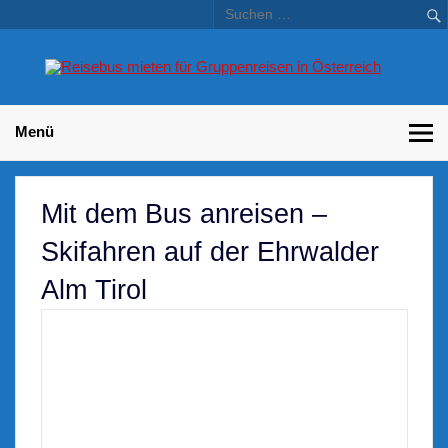
Skip
to
content
Bu
Betriebsausflug und Incentive Reisen für Unternehmen
Gr
– 
Menü
Mit dem Bus anreisen –
Skifahren auf der Ehrwalder
Alm Tirol