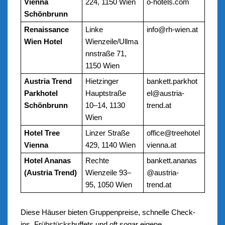
Vienna
224, 1150 Wien
o-hotels.com
Schönbrunn
Renaissance
Linke
info@rh-wien.at
Wien Hotel
Wienzeile/Ullma
nnstraße 71,
1150 Wien
Austria Trend
Hietzinger
bankett.parkhot
Parkhotel
Hauptstraße
el@austria-
Schönbrunn
10–14, 1130
trend.at
Wien
Hotel Tree
Linzer Straße
office@treehotel
Vienna
429, 1140 Wien
vienna.at
Hotel Ananas
Rechte
bankett.ananas
(Austria Trend)
Wienzeile 93–
@austria-
95, 1050 Wien
trend.at
Diese Häuser bieten Gruppenpreise, schnelle Check-
ins, Frühstücksbuffets und oft sogar eigene