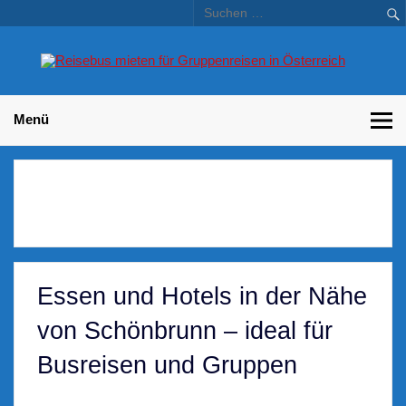
Skip
to
content
Bu
Betriebsausflug und Incentive Reisen für Unternehmen
Gr
– 
Menü
Essen und Hotels in der Nähe
von Schönbrunn – ideal für
Busreisen und Gruppen