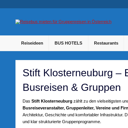
Skip
to
content
B
Betriebsausflug und Incentive Reisen für Unternehmen
Reiseideen
BUS HOTELS
Restaurants
Stift Klosterneuburg –
Busreisen & Gruppen
Das
Stift Klosterneuburg
zählt zu den vielseitigsten u
Busreiseveranstalter, Gruppenleiter, Vereine und Fi
Architektur, Geschichte und komfortabler Infrastruktur. D
und klar strukturierte Gruppenprogramme.