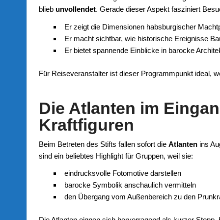
blieb
unvollendet
. Gerade dieser Aspekt fasziniert Bes
Er zeigt die Dimensionen habsburgischer Machtpo
Er macht sichtbar, wie historische Ereignisse B
Er bietet spannende Einblicke in barocke Archit
Für Reiseveranstalter ist dieser Programmpunkt ideal, we
Die Atlanten im Einga
Kraftfiguren
Beim Betreten des Stifts fallen sofort die
Atlanten
ins Au
sind ein beliebtes Highlight für Gruppen, weil sie:
eindrucksvolle Fotomotive darstellen
barocke Symbolik anschaulich vermitteln
den Übergang vom Außenbereich zu den Prunk
Die Atlanten eignen sich hervorragend als kurzer Stopp, 