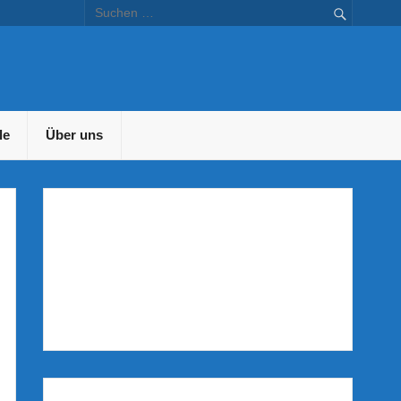
en – Bustravel.at
le
Über uns