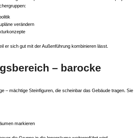
uchergruppen:
litik
aupläne verändern
ekturkonzepte
il er sich gut mit der Außenführung kombinieren lässt.
ngsbereich – barocke
ge – mächtige Steinfiguren, die scheinbar das Gebäude tragen. Sie
räumen markieren
bevor die Gruppe in die Innenräume weitergeführt wird.