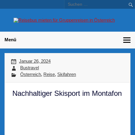
Skip
to
content
Bu
Betriebsausflug und Incentive Reisen für Unternehmen
Gr
– 
Menü
Januar 26, 2024
Bustravel
Österreich
,
Reise
,
Skifahren
Nachhaltiger Skisport im Montafon