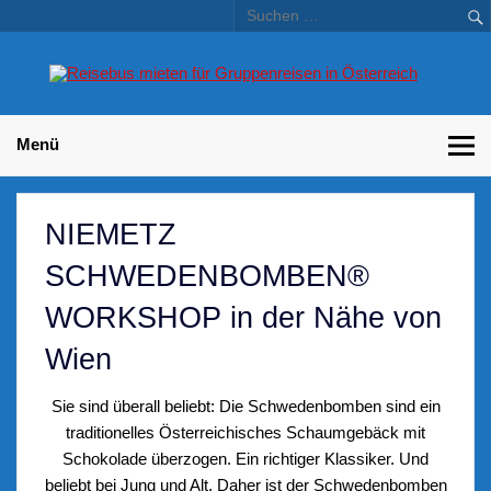
Skip
to
content
Bu
Betriebsausflug und Incentive Reisen für Unternehmen
Gr
– 
Menü
NIEMETZ
SCHWEDENBOMBEN®
WORKSHOP in der Nähe von
Wien
Sie sind überall beliebt: Die Schwedenbomben sind ein
traditionelles Österreichisches Schaumgebäck mit
Schokolade überzogen. Ein richtiger Klassiker. Und
beliebt bei Jung und Alt. Daher ist der Schwedenbomben