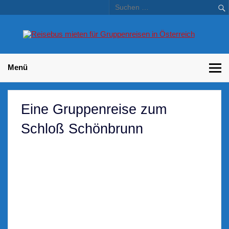
Skip
to
content
Bu
Betriebsausflug und Incentive Reisen für Unternehmen
Gr
– 
Menü
Eine Gruppenreise zum
Schloß Schönbrunn