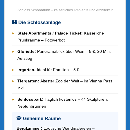
Schloss Schönbrunn – kaiserliches Ambiente und Architektur
🏰 Die Schlossanlage
▸
State Apartments / Palace Ticket:
Kaiserliche
Prunkräume – Fotoverbot
▸
Gloriette:
Panoramablick über Wien – 5 €, 20 Min.
Aufstieg
▸
Irrgarten:
Ideal für Familien – 5 €
▸
Tiergarten:
Ältester Zoo der Welt – im Vienna Pass
inkl.
▸
Schlosspark:
Täglich kostenlos – 44 Skulpturen,
Neptunbrunnen
🕵️ Geheime Räume
Berglzimmer:
Exotische Wandmalereien –