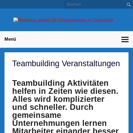
Skip
to
content
Bu
Betriebsausflug und Incentive Reisen für Unternehmen
Gr
– 
Menü
Teambuilding Veranstaltungen
Teambuilding Aktivitäten
helfen in Zeiten wie diesen.
Alles wird komplizierter
und schneller. Durch
gemeinsame
Unternehmungen lernen
Mitarbeiter einander besser