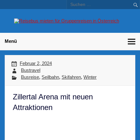
Skip
to
content
Bu
Betriebsausflug und Incentive Reisen für Unternehmen
Gr
– 
Menü
Februar 2, 2024
Bustravel
Busreise
,
Seilbahn
,
Skifahren
,
Winter
Zillertal Arena mit neuen
Attraktionen