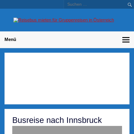
Skip
to
content
Bu
Betriebsausflug und Incentive Reisen für Unternehmen
Gr
– 
Menü
Busreise nach Innsbruck