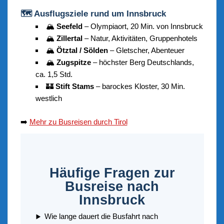
🗺️ Ausflugsziele rund um Innsbruck
🏔️
Seefeld
– Olympiaort, 20 Min. von Innsbruck
🏔️
Zillertal
– Natur, Aktivitäten, Gruppenhotels
🏔️
Ötztal / Sölden
– Gletscher, Abenteuer
🏔️
Zugspitze
– höchster Berg Deutschlands,
ca. 1,5 Std.
🏰
Stift Stams
– barockes Kloster, 30 Min.
westlich
➡️
Mehr zu Busreisen durch Tirol
Häufige Fragen zur
Busreise nach
Innsbruck
Wie lange dauert die Busfahrt nach