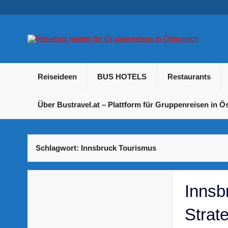
Skip
to
content
B
Betriebsausflug und Incentive Reisen für Unternehmen
Reiseideen
BUS HOTELS
Restaurants
Über Bustravel.at – Plattform für Gruppenreisen in Ös
Schlagwort:
Innsbruck Tourismus
Innsb
Strat