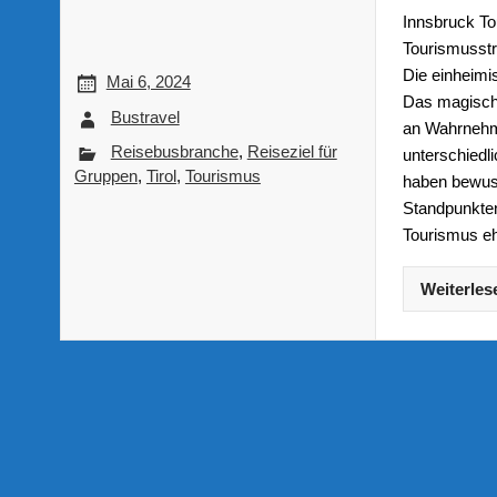
Innsbruck To
Tourismusstr
Die einheimi
Mai 6, 2024
Das magische
Bustravel
an Wahrnehm
Reisebusbranche
,
Reiseziel für
unterschiedl
Gruppen
,
Tirol
,
Tourismus
haben bewuss
Standpunkten
Tourismus eh
Weiterles