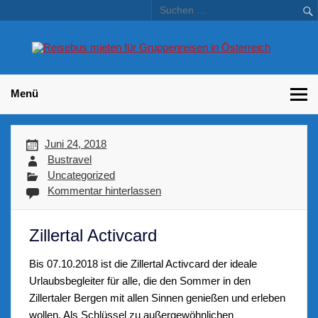
Skip
to
content
Bu
Betriebsausflug und Incentive Reisen für Unternehmen
Gr
– 
Menü
Juni 24, 2018
Bustravel
Uncategorized
Kommentar hinterlassen
Zillertal Activcard
Bis
07.10.2018
ist die Zillertal Activcard der ideale
Urlaubsbegleiter für alle, die den Sommer in den
Zillertaler Bergen mit allen Sinnen genießen und erleben
wollen. Als Schlüssel zu
außergewöhnlichen