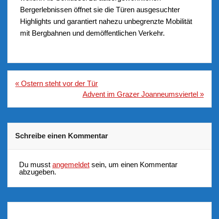
Bergerlebnissen
öffnet sie die Türen ausgesuchter
Highlights und garantiert nahezu
unbegrenzte Mobilität
mit
Bergbahnen
und dem
öffentlichen Verkehr.
Beitragsnavigation
« Ostern steht vor der Tür
Advent im Grazer Joanneumsviertel »
Schreibe einen Kommentar
Du musst
angemeldet
sein, um einen Kommentar
abzugeben.