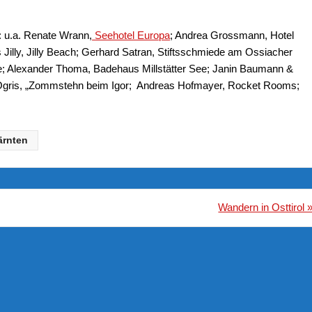
i: u.a. Renate Wrann,
Seehotel Europa
; Andrea Grossmann, Hotel
Jilly, Jilly Beach; Gerhard Satran, Stiftsschmiede am Ossiacher
e; Alexander Thoma, Badehaus Millstätter See; Janin Baumann &
ris, „Zommstehn beim Igor; Andreas Hofmayer, Rocket Rooms;
ärnten
Wandern in Osttirol 