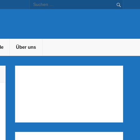
en – Bustravel.at
le
Über uns