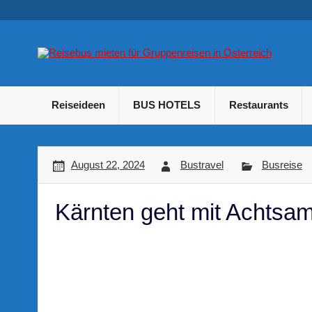
Skip
to
content
B
Betriebsausflug und Incentive Reisen für Unternehmen
Reiseideen
BUS HOTELS
Restaurants
August 22, 2024
Bustravel
Busreise
Kärnten geht mit Achtsamk