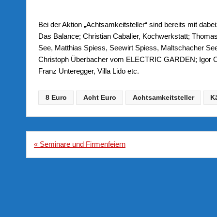
Bei der Aktion „Achtsamkeitsteller“ sind bereits mit dabe
Das Balance; Christian Cabalier, Kochwerkstatt; Thomas 
See, Matthias Spiess, Seewirt Spiess, Maltschacher Se
Christoph Überbacher vom ELECTRIC GARDEN; Igor Og
Franz Unteregger, Villa Lido etc.
8 Euro
Acht Euro
Achtsamkeitsteller
K
Beitragsnavigation
« Seminare und Firmenfeiern