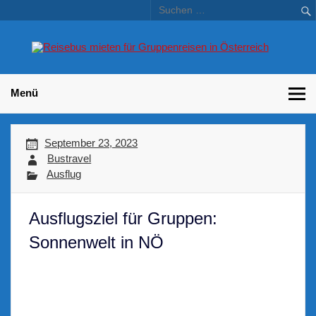
Skip
to
content
Bu
Betriebsausflug und Incentive Reisen für Unternehmen
Gr
– 
Menü
September 23, 2023
Bustravel
Ausflug
Ausflugsziel für Gruppen:
Sonnenwelt in NÖ