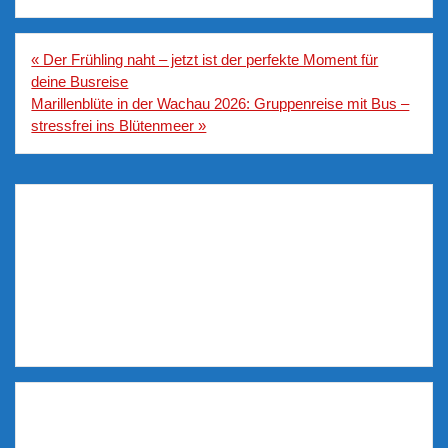
Beitragsnavigation
« Der Frühling naht – jetzt ist der perfekte Moment für
deine Busreise
Marillenblüte in der Wachau 2026: Gruppenreise mit Bus –
stressfrei ins Blütenmeer »