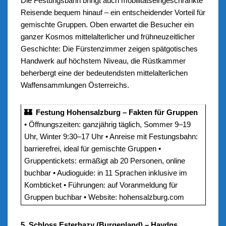
Die Festungsbahn bringt auch mobilitätseingeschränkte
Reisende bequem hinauf – ein entscheidender Vorteil für
gemischte Gruppen. Oben erwartet die Besucher ein
ganzer Kosmos mittelalterlicher und frühneuzeitlicher
Geschichte: Die Fürstenzimmer zeigen spätgotisches
Handwerk auf höchstem Niveau, die Rüstkammer
beherbergt eine der bedeutendsten mittelalterlichen
Waffensammlungen Österreichs.
🏰 Festung Hohensalzburg – Fakten für Gruppen
• Öffnungszeiten: ganzjährig täglich, Sommer 9–19
Uhr, Winter 9:30–17 Uhr • Anreise mit Festungsbahn:
barrierefrei, ideal für gemischte Gruppen •
Gruppentickets: ermäßigt ab 20 Personen, online
buchbar • Audioguide: in 11 Sprachen inklusive im
Kombticket • Führungen: auf Voranmeldung für
Gruppen buchbar • Website: hohensalzburg.com
5. Schloss Esterhazy (Burgenland) – Haydns