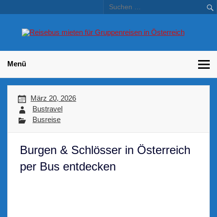
Skip
to
content
Bu
Betriebsausflug und Incentive Reisen für Unternehmen
Gr
– 
Menü
März 20, 2026
Bustravel
Busreise
Burgen & Schlösser in Österreich
per Bus entdecken