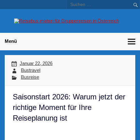
Skip
to
content
Bu
Betriebsausflug und Incentive Reisen für Unternehmen
Gr
– 
Menü
Januar 22, 2026
Bustravel
Busreise
Saisonstart 2026: Warum jetzt der
richtige Moment für Ihre
Reiseplanung ist