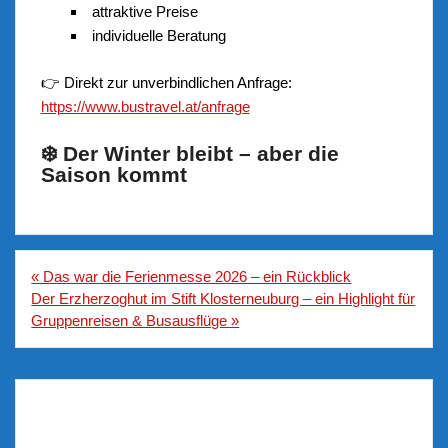
attraktive Preise
individuelle Beratung
👉 Direkt zur unverbindlichen Anfrage:
https://www.bustravel.at/anfrage
❄️ Der Winter bleibt – aber die
Saison kommt
Beitragsnavigation
« Das war die Ferienmesse 2026 – ein Rückblick
Der Erzherzoghut im Stift Klosterneuburg – ein Highlight für
Gruppenreisen & Busausflüge »