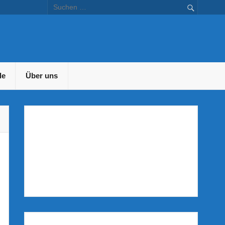
en – Bustravel.at
le
Über uns