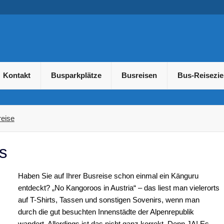
usreisen und Gruppenreis
Kontakt
Busparkplätze
Busreisen
Bus-Reisezie
eise
s
Haben Sie auf Ihrer Busreise schon einmal ein Känguru
entdeckt? „No Kangoroos in Austria“ – das liest man vielerorts
auf T-Shirts, Tassen und sonstigen Sovenirs, wenn man
durch die gut besuchten Innenstädte der Alpenrepublik
wandert. Allerdings ist das nicht ganz korrekt. Denn JA! Es