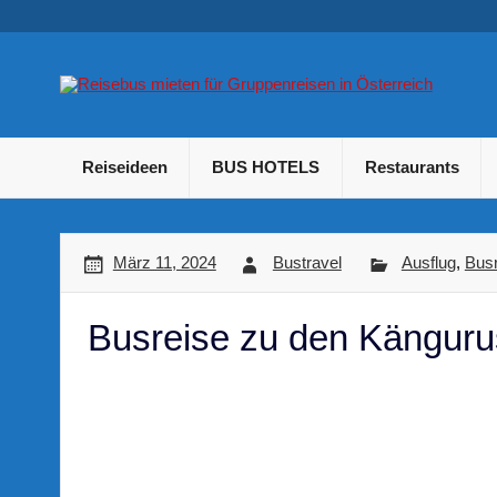
Skip
to
content
B
Betriebsausflug und Incentive Reisen für Unternehmen
Reiseideen
BUS HOTELS
Restaurants
März 11, 2024
Bustravel
Ausflug
,
Busr
Busreise zu den Känguru