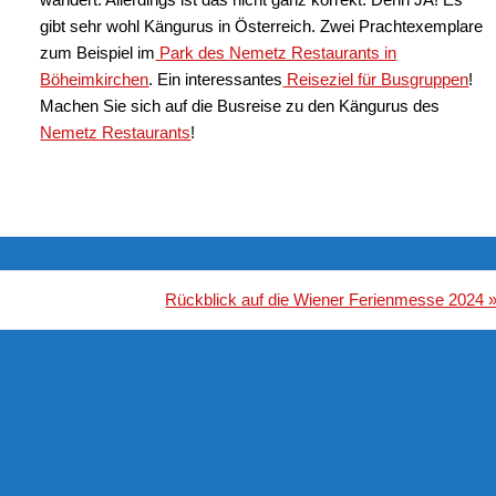
gibt sehr wohl Kängurus in Österreich. Zwei Prachtexemplare
zum Beispiel im
Park des Nemetz Restaurants in
Böheimkirchen
. Ein interessantes
Reiseziel für Busgruppen
!
Machen Sie sich auf die Busreise zu den Kängurus des
Nemetz Restaurants
!
Rückblick auf die Wiener Ferienmesse 2024 