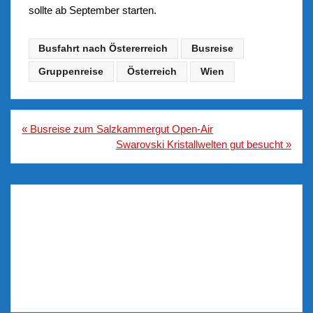
sollte ab September starten.
Busfahrt nach Östererreich
Busreise
Gruppenreise
Österreich
Wien
Beitragsnavigation
« Busreise zum Salzkammergut Open-Air
Swarovski Kristallwelten gut besucht »