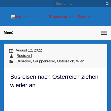
Skip
to
content
Bu
Betriebsausflug und Incentive Reisen für Unternehmen
Gr
– 
Menü
August 12, 2022
Bustravel
Busreise
,
Gruppenreise
,
Österreich
,
Wien
Busreisen nach Österreich ziehen
wieder an