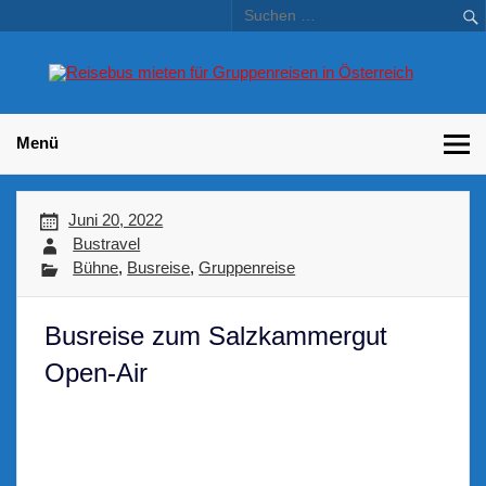
Skip
to
content
Bu
Betriebsausflug und Incentive Reisen für Unternehmen
Gr
– 
Menü
Juni 20, 2022
Bustravel
Bühne
,
Busreise
,
Gruppenreise
Busreise zum Salzkammergut
Open-Air