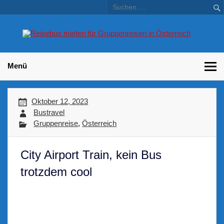
Skip
to
content
Bu
Betriebsausflug und Incentive Reisen für Unternehmen
Gr
– 
Menü
Oktober 12, 2023
Bustravel
Gruppenreise
,
Österreich
City Airport Train, kein Bus
trotzdem cool