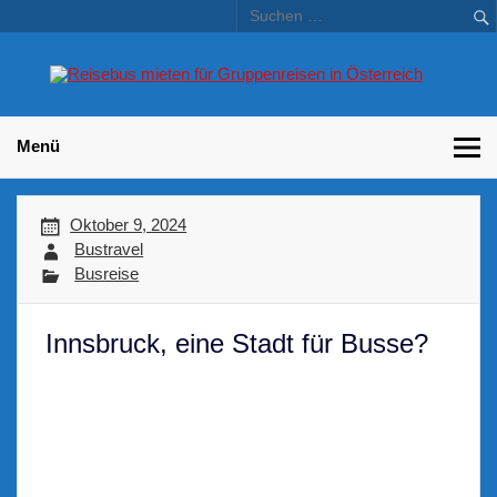
Skip
to
content
Bu
Betriebsausflug und Incentive Reisen für Unternehmen
Gr
– 
Menü
Oktober 9, 2024
Bustravel
Busreise
Innsbruck, eine Stadt für Busse?