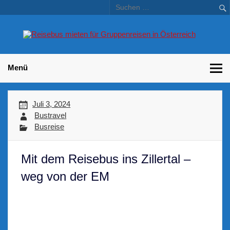
Skip
to
content
Bu
Betriebsausflug und Incentive Reisen für Unternehmen
Gr
– 
Menü
Juli 3, 2024
Bustravel
Busreise
Mit dem Reisebus ins Zillertal –
weg von der EM