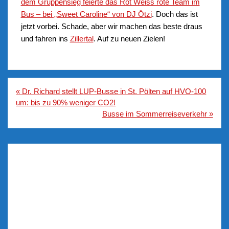
dem Gruppensieg feierte das Rot Weiss rote Team im
Bus – bei „Sweet Caroline“ von DJ Ötzi
. Doch das ist
jetzt vorbei. Schade, aber wir machen das beste draus
und fahren ins
Zillertal
. Auf zu neuen Zielen!
Beitragsnavigation
« Dr. Richard stellt LUP-Busse in St. Pölten auf HVO-100
um: bis zu 90% weniger CO2!
Busse im Sommerreiseverkehr »