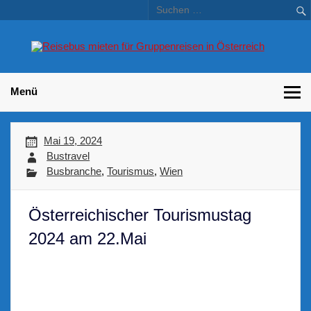
Skip
to
content
Bu
Betriebsausflug und Incentive Reisen für Unternehmen
Gr
– 
Menü
Mai 19, 2024
Bustravel
Busbranche
,
Tourismus
,
Wien
Österreichischer Tourismustag
2024 am 22.Mai