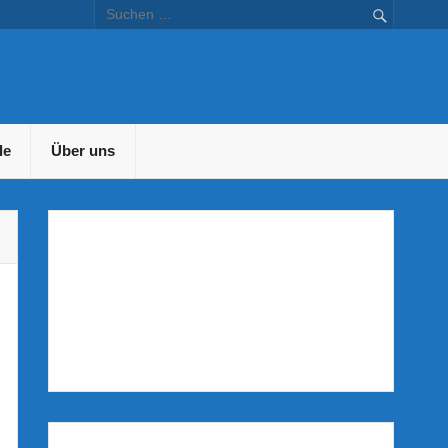
en – Bustravel.at
le
Über uns