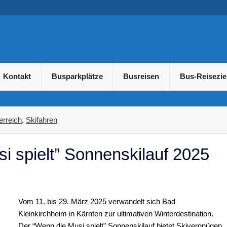
usreisen und Gruppenreis
Kontakt
Busparkplätze
Busreisen
Bus-Reisezie
erreich
,
Skifahren
i spielt” Sonnenskilauf 2025
Vom 11. bis 29. März 2025 verwandelt sich Bad
Kleinkirchheim in Kärnten zur ultimativen Winterdestination.
Der “Wenn die Musi spielt” Sonnenskilauf bietet Skivergnügen