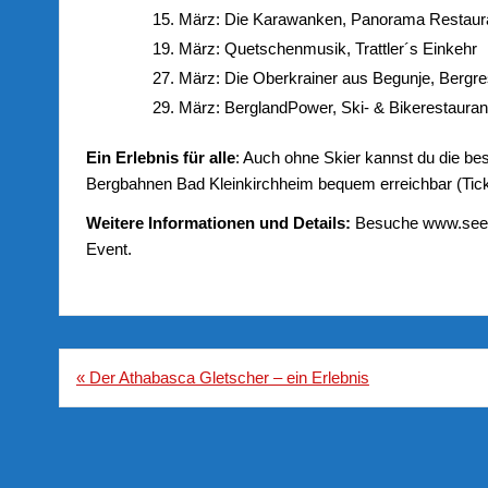
März: Die Karawanken, Panorama Restaur
März: Quetschenmusik, Trattler´s Einkehr
März: Die Oberkrainer aus Begunje, Bergre
März: BerglandPower, Ski- & Bikerestaura
Ein Erlebnis für alle
: Auch ohne Skier kannst du die b
Bergbahnen Bad Kleinkirchheim bequem erreichbar (Ticke
Weitere Informationen und Details:
Besuche www.seeund
Event.
Beitragsnavigation
« Der Athabasca Gletscher – ein Erlebnis