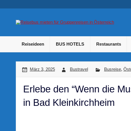
Skip
to
content
B
Betriebsausflug und Incentive Reisen für Unternehmen
Reiseideen
BUS HOTELS
Restaurants
März 3, 2025
Bustravel
Busreise
,
Öst
Erlebe den “Wenn die Mus
in Bad Kleinkirchheim