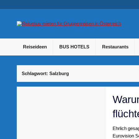
Skip
to
content
B
Betriebsausflug und Incentive Reisen für Unternehmen
Reiseideen
BUS HOTELS
Restaurants
Schlagwort:
Salzburg
Warum
flüch
Ehrlich gesag
Eurovision S