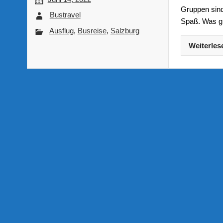
Gruppen sin
Bustravel
Spaß. Was gi
Ausflug
,
Busreise
,
Salzburg
Weiterles