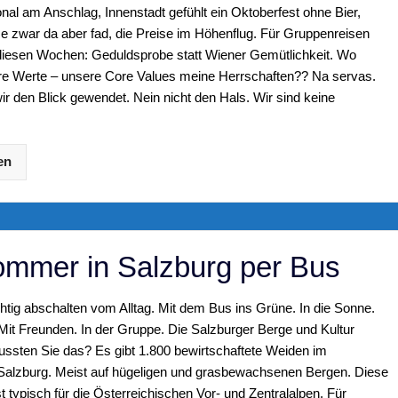
nal am Anschlag, Innenstadt gefühlt ein Oktoberfest ohne Bier,
e zwar da aber fad, die Preise im Höhenflug. Für Gruppenreisen
 diesen Wochen: Geduldsprobe statt Wiener Gemütlichkeit. Wo
re Werte – unsere Core Values meine Herrschaften?? Na servas.
ir den Blick gewendet. Nein nicht den Hals. Wir sind keine
.
en
mmer in Salzburg per Bus
chtig abschalten vom Alltag. Mit dem Bus ins Grüne. In die Sonne.
 Mit Freunden. In der Gruppe. Die Salzburger Berge und Kultur
ssten Sie das? Es gibt 1.800 bewirtschaftete Weiden im
alzburg. Meist auf hügeligen und grasbewachsenen Bergen. Diese
t typisch für die Österreichischen Vor- und Zentralalpen. Für