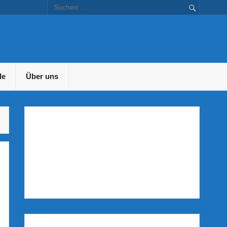
en – Bustravel.at
le
Über uns