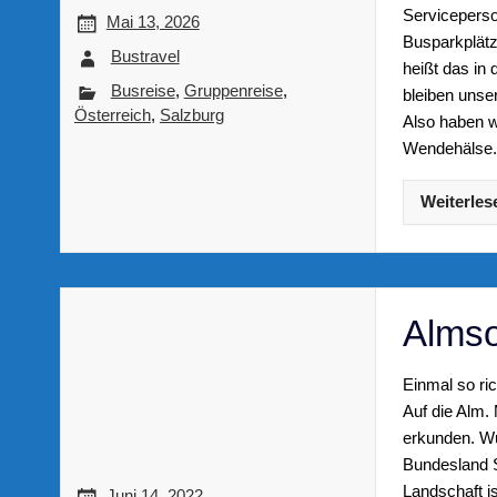
Serviceperso
Mai 13, 2026
Busparkplätz
Bustravel
heißt das in
Busreise
,
Gruppenreise
,
bleiben unse
Österreich
,
Salzburg
Also haben w
Wendehälse
Weiterles
Almso
Einmal so ri
Auf die Alm.
erkunden. Wu
Bundesland S
Landschaft is
Juni 14, 2022