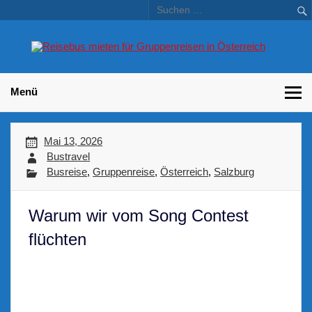
Skip
to
content
Bu
Betriebsausflug und Incentive Reisen für Unternehmen
Gr
– 
Menü
Mai 13, 2026
Bustravel
Busreise
,
Gruppenreise
,
Österreich
,
Salzburg
Warum wir vom Song Contest
flüchten