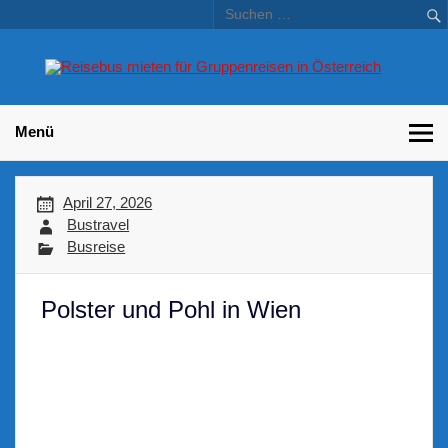
Skip
to
content
Bu
Betriebsausflug und Incentive Reisen für Unternehmen
Gr
– 
Menü
April 27, 2026
Bustravel
Busreise
Polster und Pohl in Wien